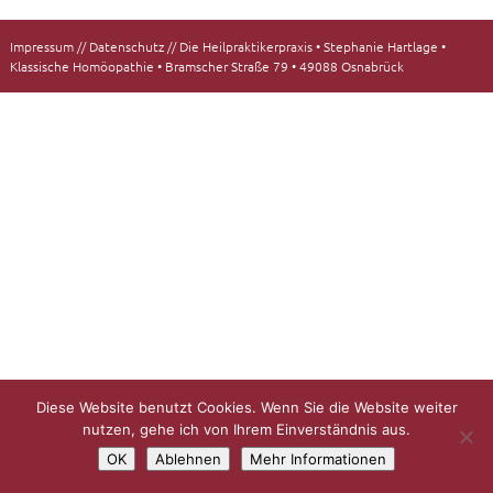
Impressum
//
Datenschutz
// Die Heilpraktikerpraxis • Stephanie Hartlage •
Klassische Homöopathie • Bramscher Straße 79 • 49088 Osnabrück
Diese Website benutzt Cookies. Wenn Sie die Website weiter
nutzen, gehe ich von Ihrem Einverständnis aus.
OK
Ablehnen
Mehr Informationen