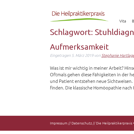
Vita
B
Schlagwort:
Stuhldiagn
Aufmerksamkeit
Eingetragen
5. März 2019
von
Stephanie Hartlag
Was ist mir wichtig in meiner Arbeit? Hi
Oftmals gehen diese Fähigkeiten in der h
und Patient entstehen neue Sichtweisen.
finden. Die klassische Homöopathie nac
Impressum
//
Datenschutz
// Die Heilpraktikerpraxi