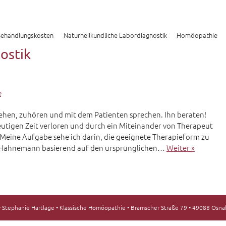
ehandlungskosten
Naturheilkundliche Labordiagnostik
Homöopathie
ostik
e
nsehen, zuhören und mit dem Patienten sprechen. Ihn beraten!
eutigen Zeit verloren und durch ein Miteinander von Therapeut
 Meine Aufgabe sehe ich darin, die geeignete Therapieform zu
h Hahnemann basierend auf den ursprünglichen…
Weiter »
s • Stephanie Hartlage • Klassische Homöopathie • Bramscher Straße 79 • 49088 Osn