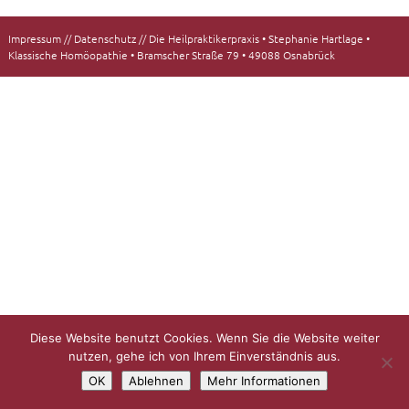
Impressum
//
Datenschutz
// Die Heilpraktikerpraxis • Stephanie Hartlage •
Klassische Homöopathie • Bramscher Straße 79 • 49088 Osnabrück
Diese Website benutzt Cookies. Wenn Sie die Website weiter
nutzen, gehe ich von Ihrem Einverständnis aus.
OK
Ablehnen
Mehr Informationen